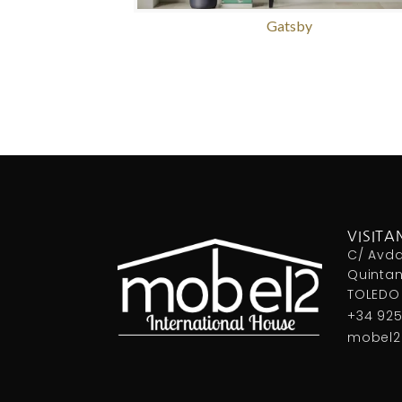
Gatsby
VISITA
C/ Avda
Quintan
TOLEDO
+34 925
mobel