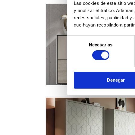
Las cookies de este sitio we
y analizar el tráfico. Ademá
redes sociales, publicidad y
que hayan recopilado a parti
Selección
Necesarias
de
consentimiento
Denegar
book-26