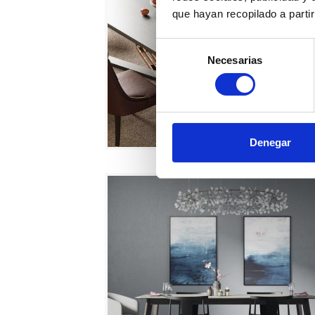
que hayan recopilado a parti
Selección
Necesarias
de
consentimiento
Denegar
Mesa-de-comedor-Alison