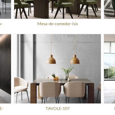
o-
Mesa-de-comedor-Isis
E-
TAVOLE-107