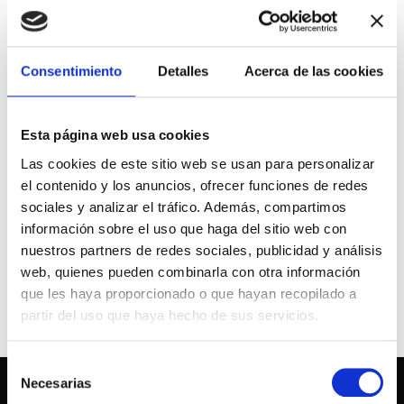
Consentimiento
Detalles
Acerca de las cookies
Esta página web usa cookies
La nueva presentación de la gama de armarios y vestidores es
todo un éxito, descubre una amplia sección de armarios con más
Las cookies de este sitio web se usan para personalizar
de 20 acabados posibles y posibilidad de elegir entre distintas
el contenido y los anuncios, ofrecer funciones de redes
puertas exteriores en maderas, lacas, laminados o cristales,
sociales y analizar el tráfico. Además, compartimos
incluso podrás hacer realidad tus sueños con nuestra amplia
información sobre el uso que haga del sitio web con
gama de coquetas y vestidores abiertos.
nuestros partners de redes sociales, publicidad y análisis
Descúbrelos en Mobel2 o
en nuestra página web
web, quienes pueden combinarla con otra información
que les haya proporcionado o que hayan recopilado a
partir del uso que haya hecho de sus servicios.
SIGUIENTE
Selección
Necesarias
de