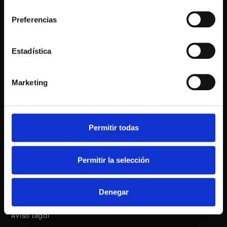
consentimiento
Preferencias
Estadística
Marketing
VISITANOS
C/ Avda. San Fernando 109, Quintanar de la Orden, 45800
TOLEDO
Permitir todas
+34 925 181 561
mobel2@mobel2.com
Tienda de muebles
Permitir la selección
Tienda de Cocinas
Tienda de Sofás
Denegar
Tienda de Dormitorios
Aviso Legal